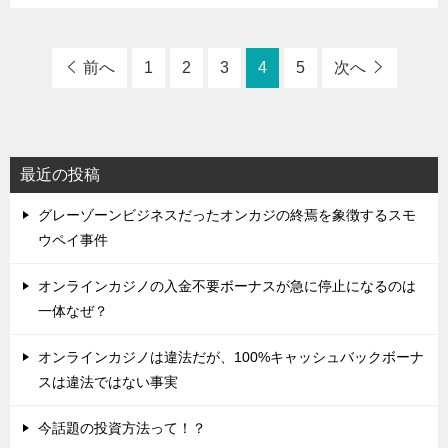
前へ
1
2
3
4
5
次へ
最近の投稿
グレーゾーンビジネスだったオンカジの終焉を象徴するスモ
ウペイ事件
オンラインカジノの入金不要ボーナスが急に停止になるのは
一体なぜ？
オンラインカジノは違法だが、100%キャッシュバックボーナ
スは違法ではない事実
今話題の投資方法って！？