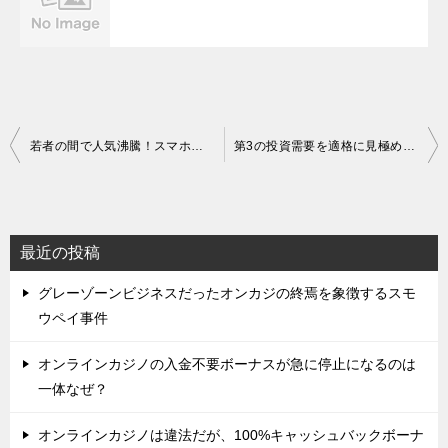
投
若者の間で人気沸騰！スマホで投資術
第3の投資需要を適格に見極めるために
稿
ナ
ビ
最近の投稿
ゲ
グレーゾーンビジネスだったオンカジの終焉を象徴するスモ
ー
ウペイ事件
シ
ョ
オンラインカジノの入金不要ボーナスが急に停止になるのは
一体なぜ？
ン
オンラインカジノは違法だが、100%キャッシュバックボーナ